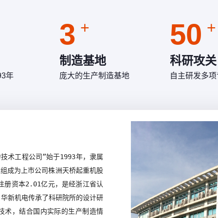
以及
展，已向国内外众多优质客户提供千余台桥机和门机
展
外。
设备，是目前业内最先进、最成熟的低净空小车结
设
3
50
+
+
构。目前制造过的单小车桥机最大额定起重量为
构
800t，双小车桥机最大额定起重量为500t+500t,具备
8
1500吨桥机的设计制造能力；制造过的门式起重机
1
制造基地
科研攻关
最大额定起重量为900t的造船龙门吊。
最
93年
庞大的生产制造基地
自主研发多项
技术工程公司”始于1993年，隶属
重组成为上市公司株洲天桥起重机股
注册资本2.01亿元，是经浙江省认
。华新机电传承了科研院所的设计研
技术，结合国内实际的生产制造情