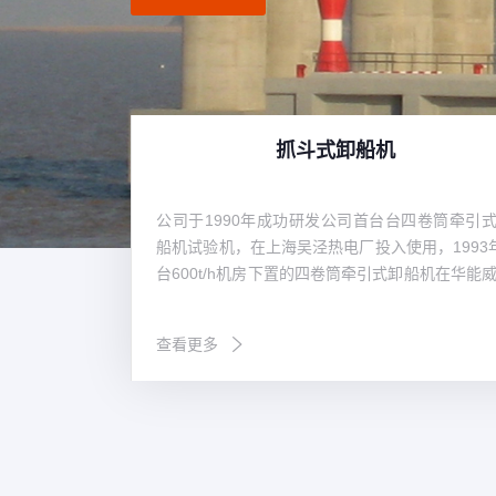
抓斗式卸船机
研究方面一直比
公司于1990年成功研发公司首台台四卷筒牵引
挥技术引领的作
船机试验机，在上海吴泾热电厂投入使用，1993
的开发，自主研
台600t/h机房下置的四卷筒牵引式卸船机在华能
国产化，改变了
电厂投入使用，至今已运行近30年，设备情
于国外进口的现
好。经过不断地发展，不断地积累经验，不断地
查看更多
公司自主研发，
创新，华新机电生产制造的卸船机技术在不断
块物料通过性好，
级，产品系列从200t/h～2400 t/h，目前生产制
的生产率最大卸船机为马来西来亚TJB2400t/
目，具备设计制造2500～3500t/h卸船机的能力
品广泛应用于电力、冶金、建材、港口、散货码
行业，在“一带一路”的伟大创举下，产品陆续出