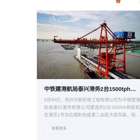
备
中铁建港航局泰兴港务2台1500tph卸船机完成大件吊装
6月30日，杭州华新机电工程有限公司为中铁建
航局泰兴港务有限公司建造的2台1500t/h卸船
在港区1号泊位顺利完成第二台前大梁吊装，标
着为期8天的大件吊装圆满结束，阶段收尾后将
查看更多
入设备调试阶段。本次吊装满足了业主“首船靠
试机仪式”的时间节点要求，得到业主高度赞扬。