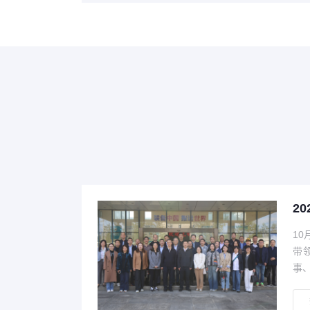
湖南托口水电站450t+450t桥机
中核福清华龙一号350t及80吊车
江苏宿迁750t/h卸船机
中广核彰州900t固定吊起升柜
印尼KALTIM燃煤电站800/250t/h斗轮堆取料机
马来西亚TJB2400t/h卸船机手机APP监控系统
资料正在整理中......
资料正在整理中......
资料正在整理中......
资料正在整理中......
资料正在整理中......
资料正在整理中......
2
1
带
查看更多
查看更多
查看更多
查看更多
查看更多
查看更多
事