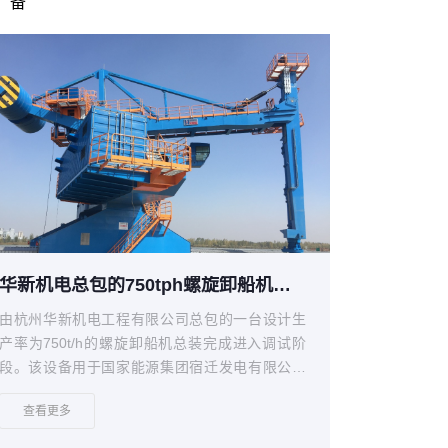
备
华新机电总包的750tph螺旋卸船机在宿迁总装完成
由杭州华新机电工程有限公司总包的一台设计生
产率为750t/h的螺旋卸船机总装完成进入调试阶
段。该设备用于国家能源集团宿迁发电有限公司
二期扩建2×660MW超超临界二次再热机组工程。
查看更多
本工程位于宿迁市南偏东距市中心18km处的京杭
大运河南，二期新建码头共有4个泊位，配置两台