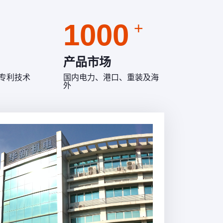
，已向国内外众多优质客户提供千余台桥机和门机
固定式桥机。
备，是目前业内最先进、最成熟的低净空小车结
客户提供近20
1000
+
。目前制造过的单小车桥机最大额定起重量为
最大桥吊为450
00t，双小车桥机最大额定起重量为500t+500t,具备
500吨桥机的设计制造能力；制造过的门式起重机
产品市场
大额定起重量为900t的造船龙门吊。
专利技术
国内电力、港口、重装及海
外