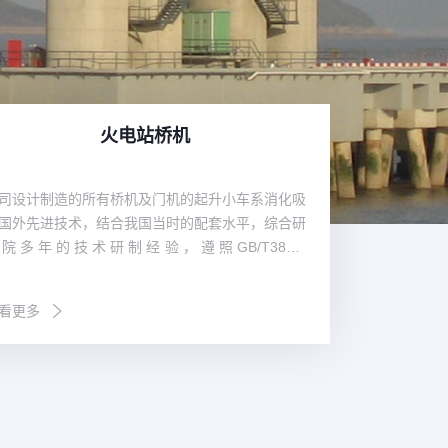
火电站桥机
司设计制造的所有桥机及门机的起升小车系消化吸
公司设计制造
国外先进技术，结合我国当时的配套水平，综合研
化吸收国内外
院多年的技术研制经验，遵照GB/T3811-
技术，综合核
008《起重机设计规范》、GB/T14405-2011《通
GB/T3811-
桥式起重机》等标准，同时参照国外有关起重机标
2011《通用桥式
看更多
查看更多
及欧洲搬运协会主流桥式起重机机型研制而成，节
电厂专用起重
减排，经济环保，特别适合地下厂房、新型工厂及
系列产品，技
吨位贵重物件的吊装、搬运就位工作。公司首台台
合核电厂各个
机为1990年研发、1992年投入生产的宁波北仑电
公司首台台桥机
80/20t桥式起重机，公司首台台门机为1994年向
巴基斯坦恰希玛
春江发电厂提供的2×20t尾水门机。近三十年的发
定吊为2008年