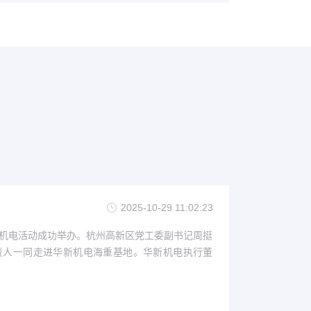
螺旋式卸船机、两台16t清舱用港口门座机。
云南昭通项目12.5t
上海石洞口370t桥机安全监控系统
巴基斯坦卡拉奇核电站 400t及160t吊车（抬吊）
南京西坝港务码头1500t/h卸船机中置柜
浙江省特科院20t+20t智能门式起重机（教研）
资料正在整理中......
资料正在整理中......
资料正在整理中......
资料正在整理中......
资料正在整理中......
2025-10-29 11:02:23
华新机电活动成功举办。杭州高新区党工委副书记周挺
责人一同走进华新机电海重基地。华新机电执行董
查看更多
查看更多
查看更多
查看更多
查看更多