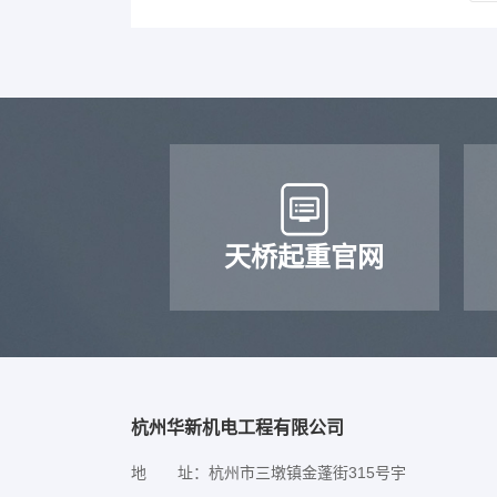
华
为
为
天桥起重官网
【
6
沉
杭州华新机电工程有限公司
地 址：杭州市三墩镇金蓬街315号宇