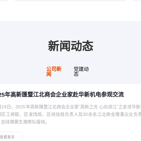
新闻动态
公司新
党建动
闻
态
中核方家山250t及80t吊车
广西西江600t/h卸船机
长江三峡乌东德水电站500t桥机运行柜
安徽芜湖800t/h卸船机远程监控系统
特变电工沈阳变压器厂装配车间200t+200t桥机
资料正在整理中......
资料正在整理中......
资料正在整理中......
资料正在整理中......
资料正在整理中......
025年高新匯暨江北商会企业家赴华新机电参观交流
0月24日，2025年高新匯暨江北商会企业家“高新之光 心向滨江”之走进
领区工商联、区发改局、区经信局负责人及30余名江北商会理事企业负
查看更多
查看更多
查看更多
查看更多
查看更多
、总经理黄生湘带队接待。
查看更多