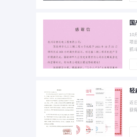
国
1
项
抓
轻
近
获