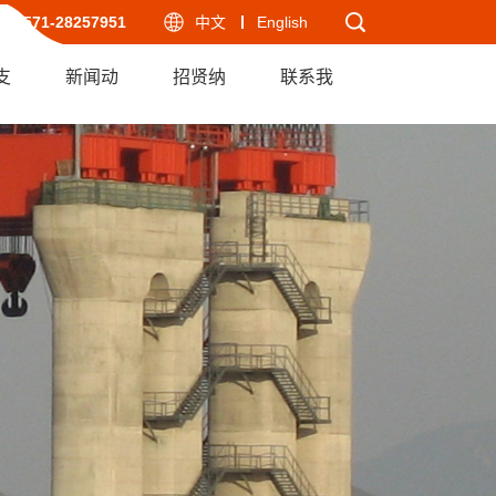
-571-28257951
中文
English
支
新闻动
招贤纳
联系我
态
士
们