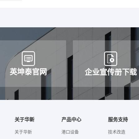
新机电各党支部开展庆“七一”主题党日活动
庆祝中国共产党成立104周年，华新机电各党支部精心组织开展主题活
主线，激励全体党员筑牢信仰之基，激发实干动能，以实际行动向党献礼
查看更多
英坤泰官网
企业宣传册下载
廉政教育】天新智能党支部赴半山清风馆淬炼廉洁初心
月19日下午，天新智能党支部组织全体党员前往杭州半山清风馆，以“半山
浸式的廉政教育活动。
关于华新
产品中心
服务支持
查看更多
关于华新
港口设备
技术改造