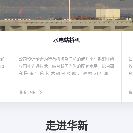
水电站桥机
式卸
公司设计制造的所有桥机及门机的起升小车系消化吸
公
年1
收国外先进技术，结合我国当时的配套水平，综合研
收
威海
究院多年的技术研制经验，遵照GB/T3811-
究
况良
2008《起重机设计规范》、GB/T14405-2011《通
2
研发
用桥式起重机》等标准，同时参照国外有关起重机标
用
查看更多
查
地升
准及欧洲搬运协会主流桥式起重机机型研制而成，节
准
造过
能减排，经济环保，特别适合地下厂房、新型工厂及
能
h项
大吨位贵重物件的吊装、搬运就位工作。公司首台台
大
。产
桥机为1990年研发、1992年投入生产的宁波北仑电
桥
走进华新
头等
厂80/20t桥式起重机，公司首台台门机为1994年向
厂
口印
富春江发电厂提供的2×20t尾水门机。近三十年的发
富