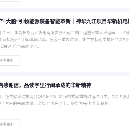
产“大脑”引领能源装备智能革新｜神华九江项目华新机电
0月21日，国能神华九江发电有限责任公司二期工程迎来重大里程碑——4
目“双机投产”目标圆满实现。在这一重要时刻，业主方特别向杭州华新
斗卸船机给予高度评价。
查看更多
启感谢信，品读字里行间承载的华新精神
日，在中船发动机两台QD150/75t-34m桥式起重机改造项目中，华新
得了客户的书面致谢，诠释了“客户至上、服务为先”的华新精神。
查看更多