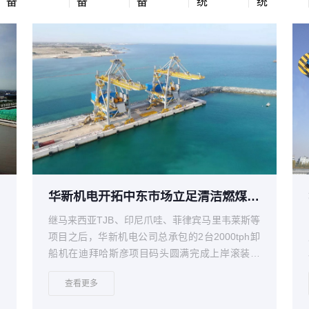
备
备
备
统
统
华新机电开拓中东市场立足清洁燃煤电站2000tph卸船机
港
继马来西亚TJB、印尼爪哇、菲律宾马里韦莱斯等
机
项目之后，华新机电公司总承包的2台2000tph卸
志
船机在迪拜哈斯彦项目码头圆满完成上岸滚装作
进
业。
查看更多
泊