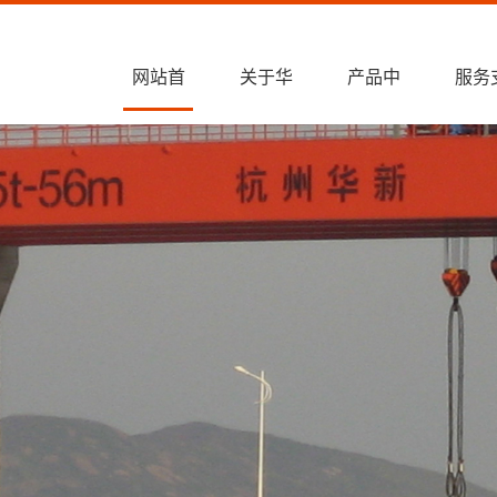
销售热线：+86
网站首
关于华
产品中
服务
页
新
心
持