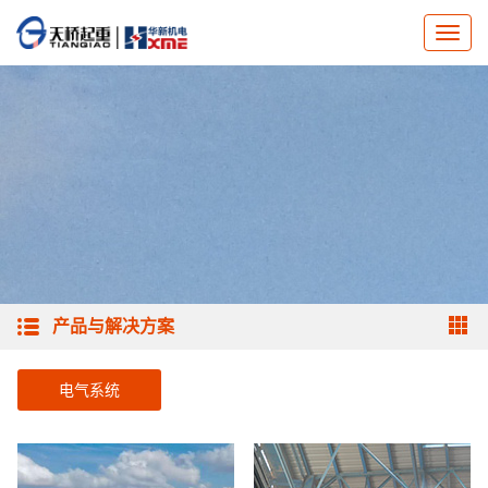
产品与解决方案
电气系统