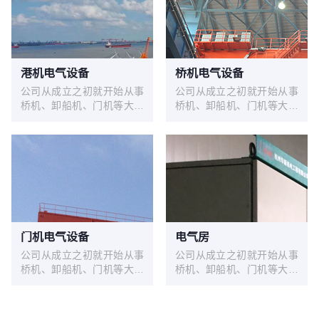
港机电气设备
桥机电气设备
公司从成立之初就开始从事
公司从成立之初就开始从事
桥机、卸船机、门机等大型
桥机、卸船机、门机等大型
起重设备电气的整体设计、
起重设备电气的整体设计、
制造和调试工作。经过多年
制造和调试工作。经过多年
的积累，公司锻炼出了一批
的积累，公司锻炼出了一批
优秀的电气工程师，实现了
优秀的电气工程师，实现了
公司所有整机设备电气软硬
公司所有整机设备电气软硬
件设计、制造以及调试的自
件设计、制造以及调试的自
主化，在大型起重机的整体
主化，在大型起重机的整体
解决方案方面技术能力达到
解决方案方面技术能力达到
国内一流水平。
国内一流水平。
门机电气设备
电气房
公司从成立之初就开始从事
公司从成立之初就开始从事
桥机、卸船机、门机等大型
桥机、卸船机、门机等大型
起重设备电气的整体设计、
起重设备电气的整体设计、
制造和调试工作。经过多年
制造和调试工作。经过多年
的积累，公司锻炼出了一批
的积累，公司锻炼出了一批