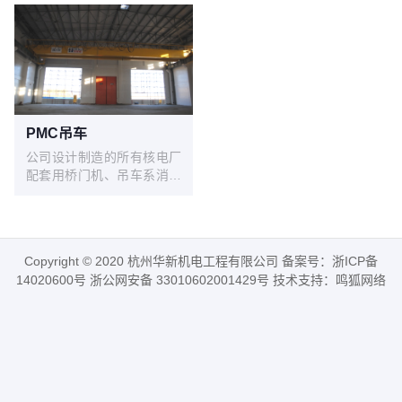
PMC吊车
公司设计制造的所有核电厂
配套用桥门机、吊车系消化
吸收国内外先进技术，结合
我公司常规产品的成熟技
术，综合核电产品更高的安
全可靠性要求，遵照
Copyright © 2020 杭州华新机电工程有限公司 备案号：
浙ICP备
GB/T3811-2008《起重机设
14020600号
浙公网安备 33010602001429号 技术支持：
鸣狐网络
计规范》、GB/T14405-
2011《通用桥式起重机》、
NB/T20234-2013《 核电厂
专用起重机设计准则》等标
准开发出的核电专用系列产
品，技术成熟，安全可靠，
检修便利，特别适合核电厂