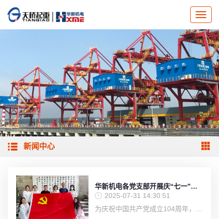
新闻中心
华新机电各党支部开展庆“七一”主题党日活动
2025-07-31 14:30:51
为庆祝中国共产党成立104周年，华